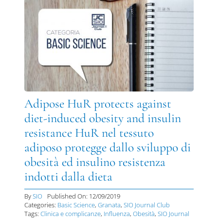
Adipose HuR protects against
diet-induced obesity and insulin
resistance HuR nel tessuto
adiposo protegge dallo sviluppo di
obesità ed insulino resistenza
indotti dalla dieta
By
SIO
Published On: 12/09/2019
Categories:
Basic Science
,
Granata
,
SIO Journal Club
Tags:
Clinica e complicanze
,
Influenza
,
Obesità
,
SIO Journal