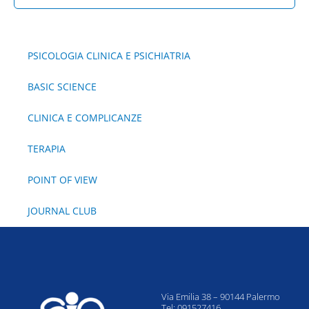
per:
PSICOLOGIA CLINICA E PSICHIATRIA
BASIC SCIENCE
CLINICA E COMPLICANZE
TERAPIA
POINT OF VIEW
JOURNAL CLUB
Via Emilia 38 – 90144 Palermo
Tel: 091527416