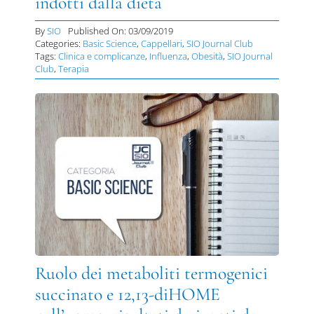
indotti dalla dieta
By
SIO
Published On: 03/09/2019
Categories:
Basic Science
,
Cappellari
,
SIO Journal Club
Tags:
Clinica e complicanze
,
Influenza
,
Obesità
,
SIO Journal
Club
,
Terapia
Ruolo dei metaboliti termogenici
succinato e 12,13-diHOME