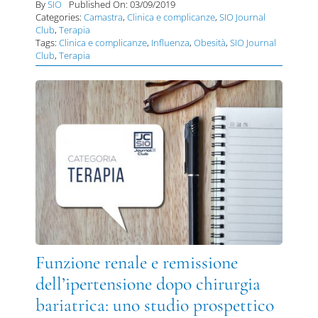
By
SIO
Published On: 03/09/2019
Categories:
Camastra
,
Clinica e complicanze
,
SIO Journal
Club
,
Terapia
Tags:
Clinica e complicanze
,
Influenza
,
Obesità
,
SIO Journal
Club
,
Terapia
Funzione renale e remissione
dell’ipertensione dopo chirurgia
bariatrica: uno studio prospettico