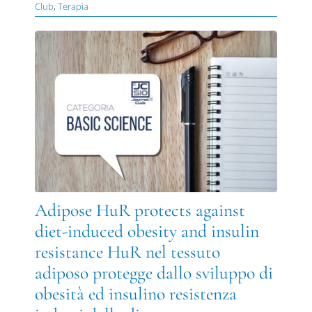
Club
,
Terapia
Adipose HuR protects against
diet-induced obesity and insulin
resistance HuR nel tessuto
adiposo protegge dallo sviluppo di
obesità ed insulino resistenza