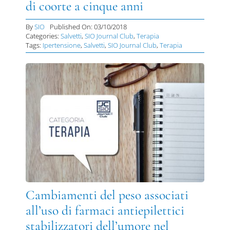
di coorte a cinque anni
By
SIO
Published On: 03/10/2018
Categories:
Salvetti
,
SIO Journal Club
,
Terapia
Tags:
Ipertensione
,
Salvetti
,
SIO Journal Club
,
Terapia
Cambiamenti del peso associati
all’uso di farmaci antiepilettici
stabilizzatori dell’umore nel