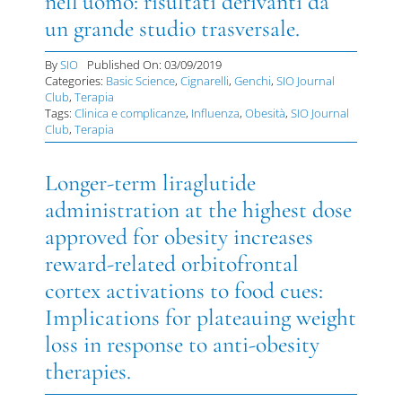
nell’uomo: risultati derivanti da
un grande studio trasversale.
By
SIO
Published On: 03/09/2019
Categories:
Basic Science
,
Cignarelli
,
Genchi
,
SIO Journal
Club
,
Terapia
Tags:
Clinica e complicanze
,
Influenza
,
Obesità
,
SIO Journal
Club
,
Terapia
Longer-term liraglutide
administration at the highest dose
approved for obesity increases
reward-related orbitofrontal
cortex activations to food cues:
Implications for plateauing weight
loss in response to anti-obesity
therapies.