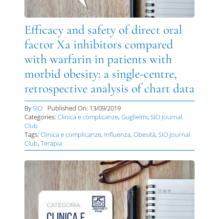
DIVULGAZIONE
Efficacy and safety of direct oral
RETE CENTRI
factor Xa inhibitors compared
with warfarin in patients with
AREA SOCI
morbid obesity: a single-centre,
CONTATTI
retrospective analysis of chart data
By
SIO
Published On: 13/09/2019
Categories:
Clinica e complicanze
,
Guglielmi
,
SIO Journal
Club
Tags:
Clinica e complicanze
,
Influenza
,
Obesità
,
SIO Journal
Club
,
Terapia