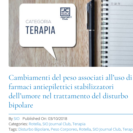
Cambiamenti del peso associati all’uso di
farmaci antiepilettici stabilizzatori
dell’umore nel trattamento del disturbo
bipolare
By
SIO
Published On: 03/10/2018
Categories:
Rotella
,
SIO Journal Club
,
Terapia
Tags:
Disturbo Bipolare
,
Peso Corporeo
,
Rotella
,
SIO Journal Club
,
Terap