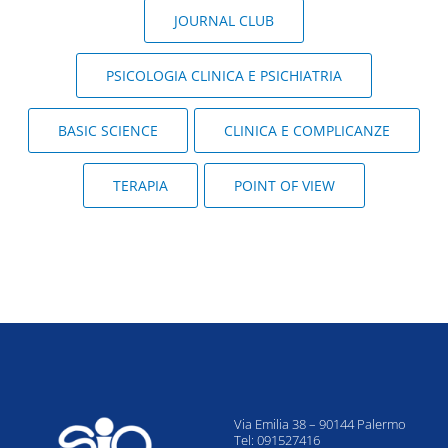
JOURNAL CLUB
PSICOLOGIA CLINICA E PSICHIATRIA
BASIC SCIENCE
CLINICA E COMPLICANZE
TERAPIA
POINT OF VIEW
Via Emilia 38 – 90144 Palermo
Tel: 091527416