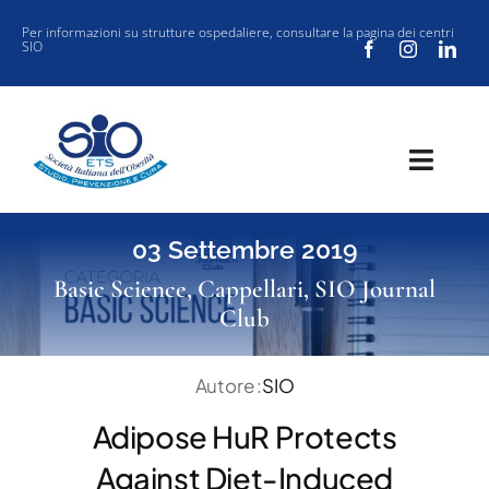
Salta
Per informazioni su strutture ospedaliere, consultare la
pagina dei centri
SIO
al
contenuto
Toggl
Navig
SOCIETÀ
03 Settembre 2019
CLINICA
Basic Science
,
Cappellari
,
SIO Journal
Club
VUOI ISCRIVERTI ALLA SIO?
SIO JOURNAL CLUB
Autore :
SIO
NEW SIO
Adipose HuR Protects
EVENTI
Against Diet-Induced