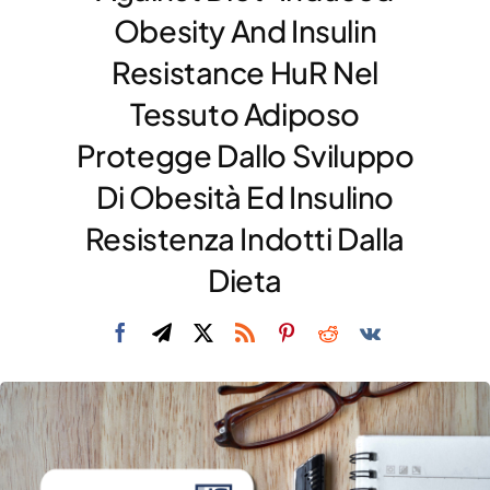
Obesity And Insulin
DIVULGAZIONE
Resistance HuR Nel
RETE CENTRI
Tessuto Adiposo
AREA SOCI
Protegge Dallo Sviluppo
CONTATTI
Di Obesità Ed Insulino
Resistenza Indotti Dalla
Dieta