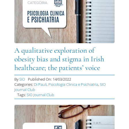
DIVULGAZIONE
RETE CENTRI
AREA SOCI
CONTATTI
A qualitative exploration of
obesity bias and stigma in Irish
healthcare; the patients’ voice
By
SIO
Published On: 14/03/2022
Categories:
Di Pauli
,
Psicologia Clinica e Psichiatria
,
SIO
Journal Club
Tags:
SIO Journal Club