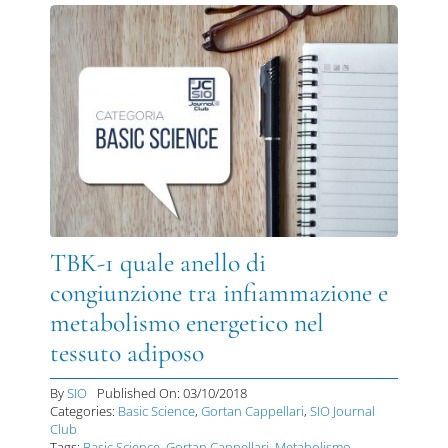
TBK-1 quale anello di
congiunzione tra infiammazione e
metabolismo energetico nel
tessuto adiposo
By
SIO
Published On: 03/10/2018
Categories:
Basic Science
,
Gortan Cappellari
,
SIO Journal
Club
Tags:
Basic Science
,
Gortan Cappellari
,
Metabolismo