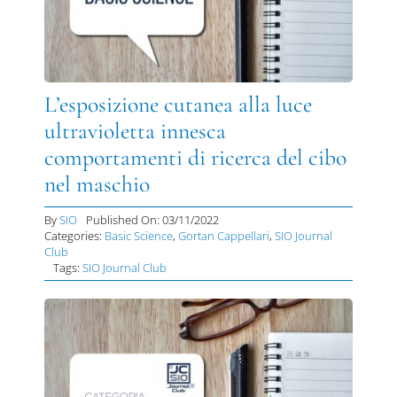
DIVULGAZIONE
RETE CENTRI
L’esposizione cutanea alla luce
AREA SOCI
ultravioletta innesca
CONTATTI
comportamenti di ricerca del cibo
nel maschio
By
SIO
Published On: 03/11/2022
Categories:
Basic Science
,
Gortan Cappellari
,
SIO Journal
Club
Tags:
SIO Journal Club