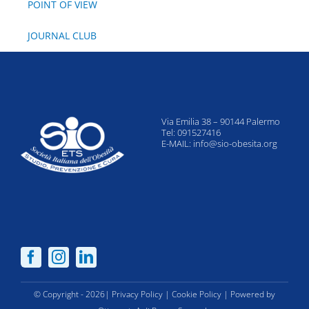
POINT OF VIEW
JOURNAL CLUB
Via Emilia 38 – 90144 Palermo
Tel: 091527416
E-MAIL:
info@sio-obesita.org
© Copyright - 2026|
Privacy Policy
|
Cookie Policy
| Powered by