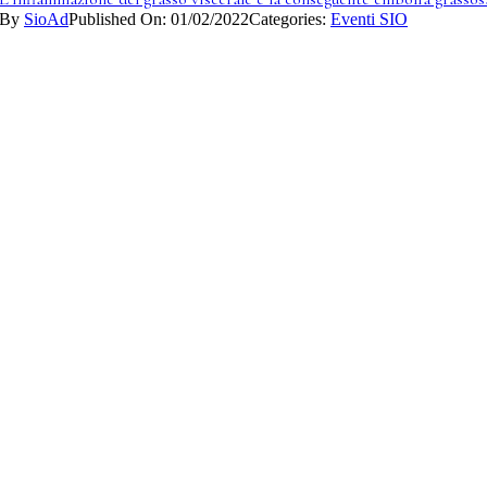
By
SioAd
Published On: 01/02/2022
Categories:
Eventi SIO