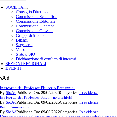
SOCIETÀ
Consiglio Direttivo
Commissione Scientifica
Commissione Editoriale
Commissione Didattica
Commissione Giovani
Gruppi di Studio
Bilanci
Segreteria
Verbali
Statuto SIO
Dichiarazione di conflitto di interessi
SEZIONI REGIONALI
EVENTI
oAd
In ricordo del Professor Eleuterio Ferrannini
By
SioAd
Published On: 29/05/2026
Categories:
In evidenza
In ricordo del Professor Antonino Zichichi
By
SioAd
Published On: 09/02/2026
Categories:
In evidenza
Boiler Summer Cup
By
SioAd
Published On: 09/06/2022
Categories:
In evidenza
L’infiammazione del grasso viscerale e la conseguente embolia grasso