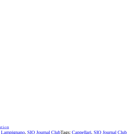
ntion
,
Lampignano
,
SIO Journal Club
Tags:
Cappellari
,
SIO Journal Club