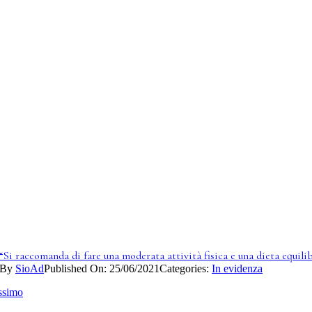
“Si raccomanda di fare una moderata attività fisica e una dieta equilib
By
SioAd
Published On: 25/06/2021
Categories:
In evidenza
ssimo