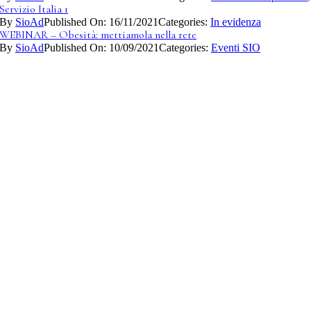
Servizio Italia 1
By
SioAd
Published On: 16/11/2021
Categories:
In evidenza
WEBINAR – Obesità: mettiamola nella rete
By
SioAd
Published On: 10/09/2021
Categories:
Eventi SIO