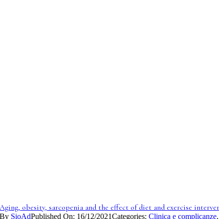
Aging, obesity, sarcopenia and the effect of diet and exercise interve
By
SioAd
Published On: 16/12/2021
Categories:
Clinica e complicanze