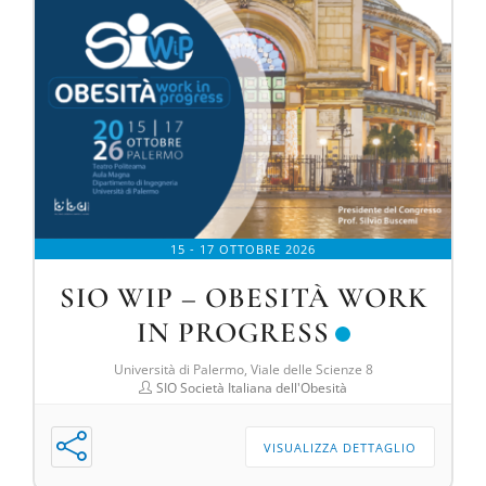
DIVULGAZIONE
RETE CENTRI
AREA SOCI
CONTATTI
15 - 17 OTTOBRE 2026
SIO WIP – OBESITÀ WORK
IN PROGRESS
Università di Palermo, Viale delle Scienze 8
SIO Società Italiana dell'Obesità
VISUALIZZA DETTAGLIO