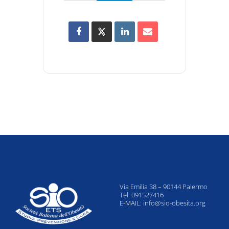
Via Emilia 38 – 90144 Palermo
Tel: 091527416
E-MAIL:
info@sio-obesita.org