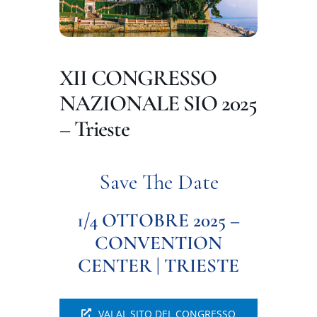
DIVULGAZIONE
RETE CENTRI
XII CONGRESSO
AREA SOCI
NAZIONALE SIO 2025
CONTATTI
– Trieste
Save The Date
1/4 OTTOBRE 2025 –
CONVENTION
CENTER | TRIESTE
VAI AL SITO DEL CONGRESSO