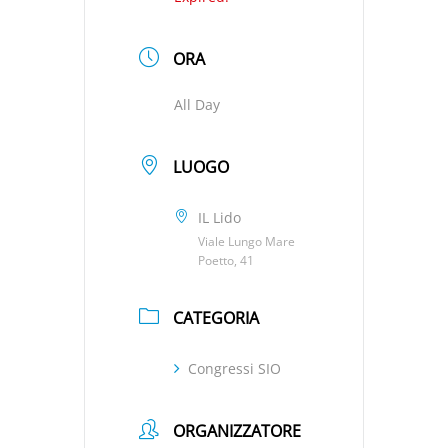
ORA
All Day
LUOGO
IL Lido
Viale Lungo Mare
Poetto, 41
CATEGORIA
Congressi SIO
ORGANIZZATORE