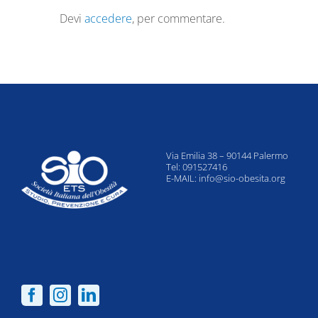
Devi
accedere
, per commentare.
Via Emilia 38 – 90144 Palermo
Tel: 091527416
E-MAIL:
info@sio-obesita.org