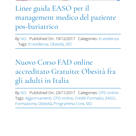
Linee guida EASO per il
DIVULGAZIONE
management medico del paziente
RETE CENTRI
pos-bariatrico
AREA SOCI
By
SIO
Published On: 19/12/2017
Categories:
In evidenza
Tags:
In evidenza
,
Obesità
,
SIO
CONTATTI
Nuovo Corso FAD online
accreditato Gratuito: Obesità fra
gli adulti in Italia
By
SIO
Published On: 23/11/2017
Categories:
CPD online
Tags:
Aggiornamenti
,
CPD online
,
Crediti Formativi
,
EASO
,
Formazione
,
Obesità
,
Programma Core
,
SIO