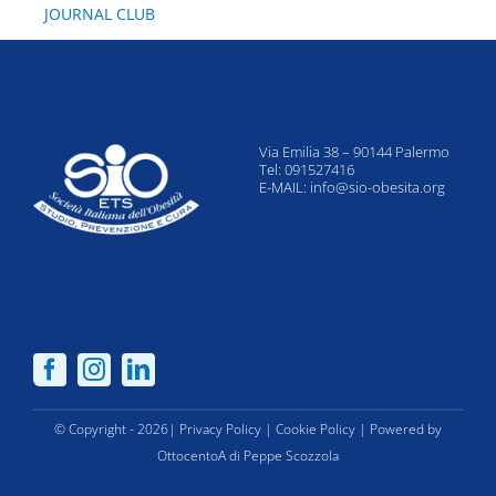
JOURNAL CLUB
Via Emilia 38 – 90144 Palermo
Tel: 091527416
E-MAIL:
info@sio-obesita.org
© Copyright - 2026|
Privacy Policy
|
Cookie Policy
| Powered by
OttocentoA di Peppe Scozzola