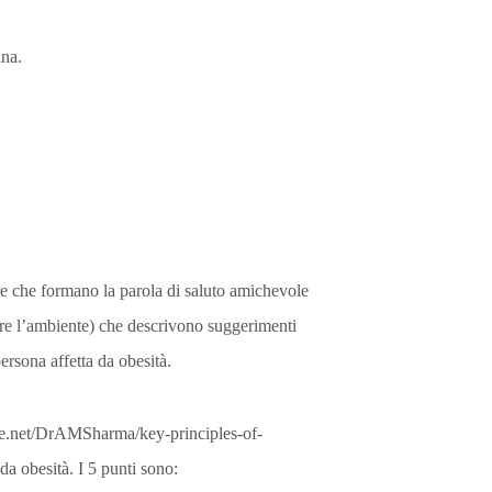
ina.
re che formano la parola di saluto amichevole
are l’ambiente) che descrivono suggerimenti
persona affetta da obesità.
hare.net/DrAMSharma/key-principles-of-
a obesità. I 5 punti sono: