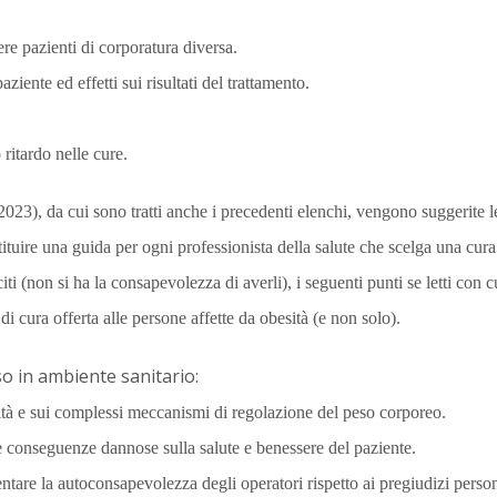
re pazienti di corporatura diversa.
ziente ed effetti sui risultati del trattamento.
 ritardo nelle cure.
23), da cui sono tratti anche i precedenti elenchi, vengono suggerite le 
tuire una guida per ogni professionista della salute che scelga una cura
iti (non si ha la consapevolezza di averli), i seguenti punti se letti con 
à di cura offerta alle persone affette da obesità (e non solo).
so in ambiente sanitario:
ità e sui complessi meccanismi di regolazione del peso corporeo.
e conseguenze dannose sulla salute e benessere del paziente.
ntare la autoconsapevolezza degli operatori rispetto ai pregiudizi perso