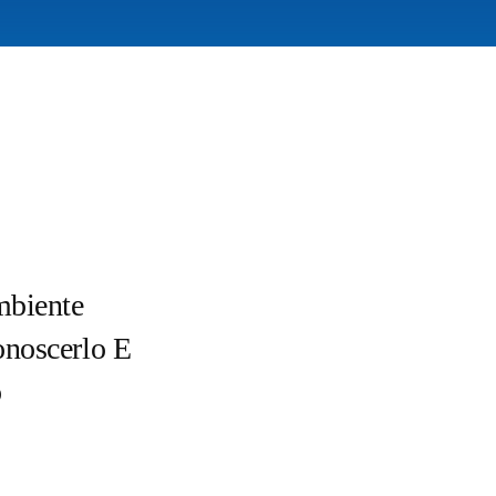
mbiente
onoscerlo E
o