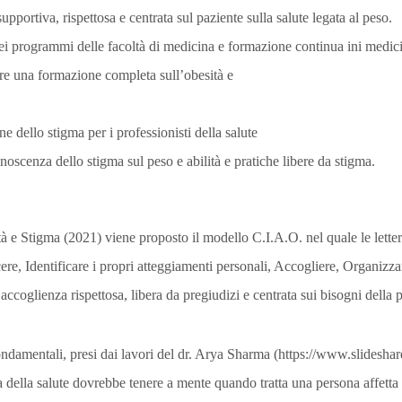
portiva, rispettosa e centrata sul paziente sulla salute legata al peso.
nei programmi delle facoltà di medicina e formazione continua ini medic
re una formazione completa sull’obesità e
ne dello stigma per i professionisti della salute
noscenza dello stigma sul peso e abilità e pratiche libere da stigma.
tà e Stigma (2021) viene proposto il modello C.I.A.O. nel quale le lette
re, Identificare i propri atteggiamenti personali, Accogliere, Organizz
 un’accoglienza rispettosa, libera da pregiudizi e centrata sui bisogni della 
fondamentali, presi dai lavori del dr. Arya Sharma (https://www.slides
della salute dovrebbe tenere a mente quando tratta una persona affetta d