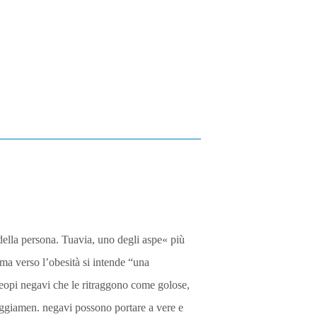
 della persona. Tuavia, uno degli aspe« più
gma verso l’obesità si intende “una
reopi negavi che le ritraggono come golose,
aeggiamen. negavi possono portare a vere e