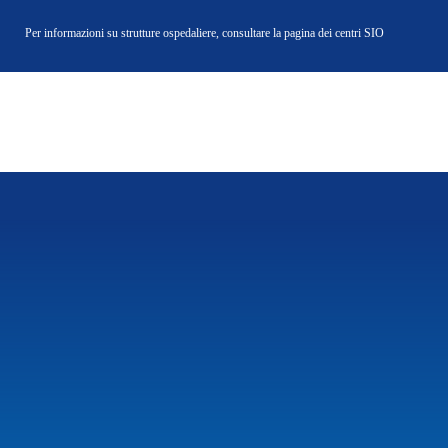
Salta
Per informazioni su strutture ospedaliere, consultare la
pagina dei centri SIO
al
contenuto