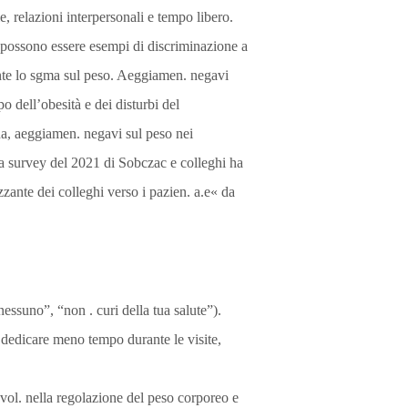
e, relazioni interpersonali e tempo libero.
i possono essere esempi di discriminazione a
ente lo sgma sul peso. Aeggiamen. negavi
o dell’obesità e dei disturbi del
na, aeggiamen. negavi sul peso nei
na survey del 2021 di Sobczac e colleghi ha
zante dei colleghi verso i pazien. a.e« da
ssuno”, “non . curi della tua salute”).
/ dedicare meno tempo durante le visite,
invol. nella regolazione del peso corporeo e