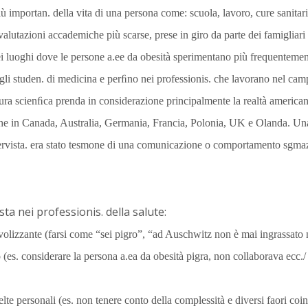
ù importan. della vita di una persona come: scuola, lavoro, cure sanitari
 valutazioni accademiche più scarse, prese in giro da parte dei famigliar
ei luoghi dove le persone a.ee da obesità sperimentano più frequentem
negli studen. di medicina e perﬁno nei professionis. che lavorano nel camp
ra scienﬁca prenda in considerazione principalmente la realtà america
 anche in Canada, Australia, Germania, Francia, Polonia, UK e Olanda. U
ntervista. era stato tesmone di una comunicazione o comportamento sgmaz
ta nei professionis. della salute:
olizzante (farsi come “sei pigro”, “ad Auschwitz non è mai ingrassato ne
 (es. considerare la persona a.ea da obesità pigra, non collaborava ecc.
celte personali (es. non tenere conto della complessità e diversi faori co