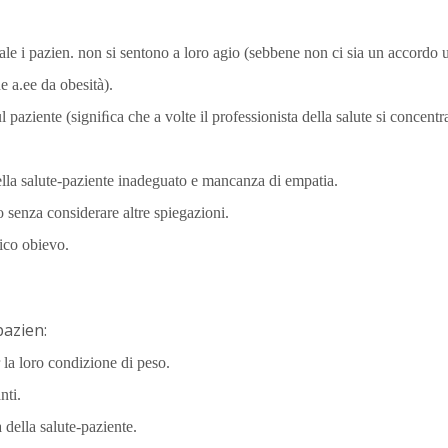
ale i pazien. non si sentono a loro agio (sebbene non ci sia un accordo 
e a.ee da obesità).
aziente (signiﬁca che a volte il professionista della salute si concentra
ella salute-paziente inadeguato e mancanza di empatia.
o senza considerare altre spiegazioni.
nico obievo.
 pazien:
r la loro condizione di peso.
nti.
della salute-paziente.