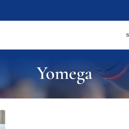
S
Yomega