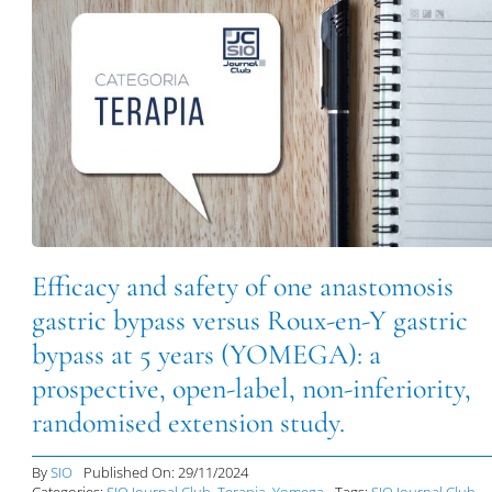
Efficacy and safety of one anastomosis
gastric bypass versus Roux-en-Y gastric
bypass at 5 years (YOMEGA): a
prospective, open-label, non-inferiority,
randomised extension study.
By
SIO
Published On: 29/11/2024