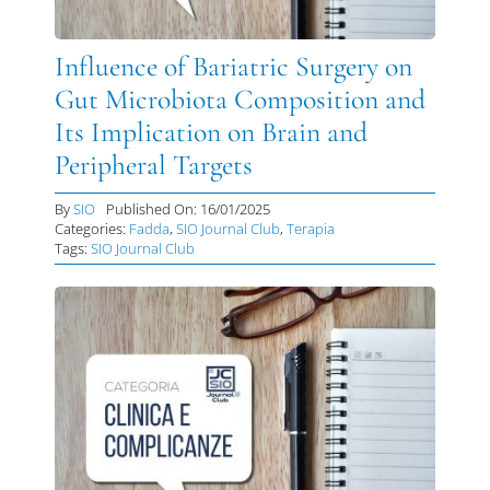
DIVULGAZIONE
Influence of Bariatric Surgery on
RETE CENTRI
Gut Microbiota Composition and
Its Implication on Brain and
AREA SOCI
Peripheral Targets
CONTATTI
By
SIO
Published On: 16/01/2025
Categories:
Fadda
,
SIO Journal Club
,
Terapia
Tags:
SIO Journal Club