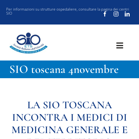
Salta
Per informazioni su strutture ospedaliere, consultare la
pagina dei centri
SIO
al
contenuto
Toggl
Navig
SOCIETÀ
SIO toscana 4novembre
CLINICA
VUOI ISCRIVERTI ALLA SIO?
LA SIO TOSCANA
SIO JOURNAL CLUB
INCONTRA I MEDICI DI
NEW SIO
MEDICINA GENERALE E
EVENTI