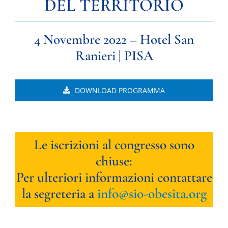
DEL TERRITORIO
DIVULGAZIONE
4 Novembre 2022 – Hotel San
RETE CENTRI
Ranieri | PISA
AREA SOCI
CONTATTI
DOWNLOAD PROGRAMMA
Le iscrizioni al congresso sono
chiuse:
Per ulteriori informazioni contattare
la segreteria a
info@sio-obesita.org