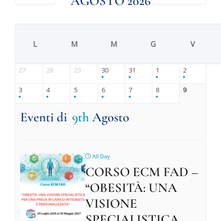
AGOSTO 2026
L
M
M
G
V
27
28
29
30
31
1
2
3
4
5
6
7
8
9
Eventi di
9th
Agosto
All Day
CORSO ECM FAD –
“OBESITÀ: UNA
VISIONE
SPECIALISTICA