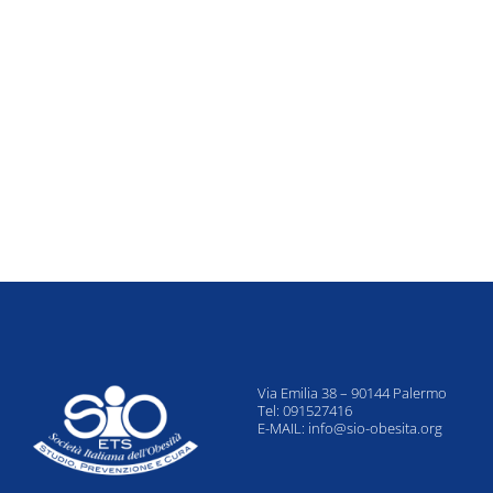
Via Emilia 38 – 90144 Palermo
Tel: 091527416
E-MAIL:
info@sio-obesita.org