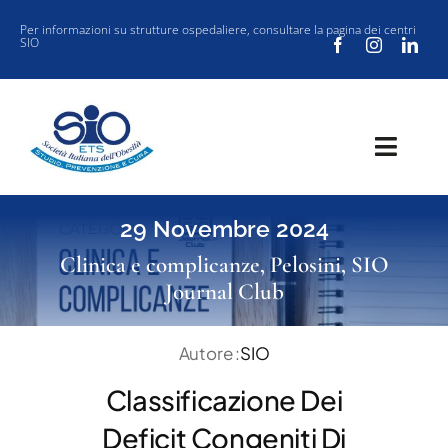
Salta
Per informazioni su strutture ospedaliere, consultare la
pagina dei centri
SIO
al
contenuto
Toggl
Navig
SOCIETÀ
29 Novembre 2024
CLINICA
Clinica e complicanze
,
Pelosini
,
SIO
Journal Club
VUOI ISCRIVERTI ALLA SIO?
SIO JOURNAL CLUB
Autore :
SIO
NEW SIO
Classificazione Dei
EVENTI
Deficit Congeniti Di