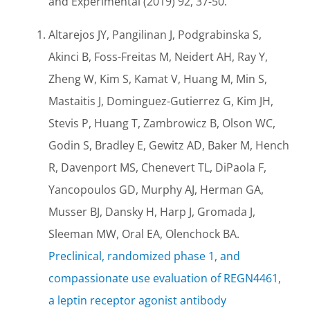
and Experimental (2019) 92, 37-50.
Altarejos JY, Pangilinan J, Podgrabinska S,
Akinci B, Foss-Freitas M, Neidert AH, Ray Y,
Zheng W, Kim S, Kamat V, Huang M, Min S,
Mastaitis J, Dominguez-Gutierrez G, Kim JH,
Stevis P, Huang T, Zambrowicz B, Olson WC,
Godin S, Bradley E, Gewitz AD, Baker M, Hench
R, Davenport MS, Chenevert TL, DiPaola F,
Yancopoulos GD, Murphy AJ, Herman GA,
Musser BJ, Dansky H, Harp J, Gromada J,
Sleeman MW, Oral EA, Olenchock BA.
Preclinical, randomized phase 1, and
compassionate use evaluation of REGN4461,
a leptin receptor agonist antibody