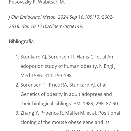
Posovszky P, Wabitsch M.
J Clin Endocrinol Metab. 2024 Sep 16;109(10):2602-
2616. doi: 10.1210/clinem/dgae149.
Bibliografia
Stunkard AJ, Sorensen TI, Hanis C., et al An
adopotion study of human obesity. N Engl J
Med 1986; 314: 193-198
Sorensen TI, Price RA, Stunkard AJ, et al.
Genetics of obesity in adult adoptees and
their biological siblings. BMJ 1989; 298: 87-90
Zhang Y, Proenca R, Maffei M, et al. Positional
cloning of the mouse obese gene and its