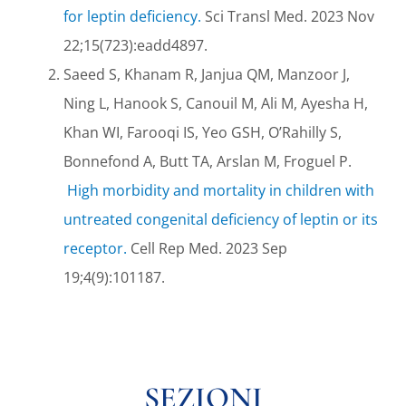
for leptin deficiency.
Sci Transl Med. 2023 Nov
22;15(723):eadd4897.
Saeed S, Khanam R, Janjua QM, Manzoor J,
Ning L, Hanook S, Canouil M, Ali M, Ayesha H,
Khan WI, Farooqi IS, Yeo GSH, O’Rahilly S,
Bonnefond A, Butt TA, Arslan M, Froguel P.
High morbidity and mortality in children with
untreated congenital deficiency of leptin or its
receptor.
Cell Rep Med. 2023 Sep
19;4(9):101187.
SEZIONI