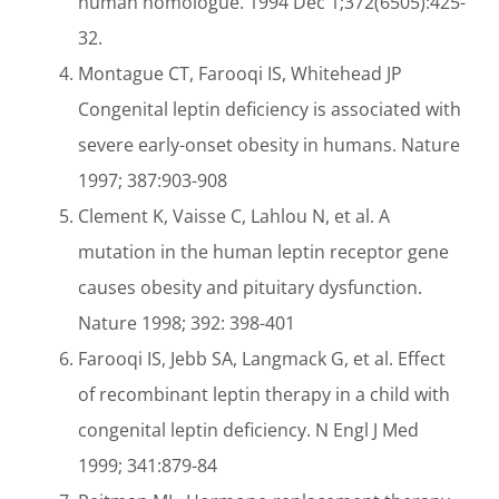
human homologue. 1994 Dec 1;372(6505):425-
32.
Montague CT, Farooqi IS, Whitehead JP
Congenital leptin deficiency is associated with
severe early-onset obesity in humans. Nature
1997; 387:903-908
Clement K, Vaisse C, Lahlou N, et al. A
mutation in the human leptin receptor gene
causes obesity and pituitary dysfunction.
Nature 1998; 392: 398-401
Farooqi IS, Jebb SA, Langmack G, et al. Effect
of recombinant leptin therapy in a child with
congenital leptin deficiency. N Engl J Med
1999; 341:879-84