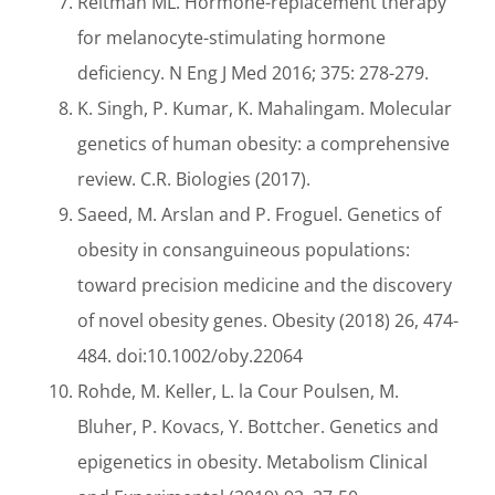
Reitman ML. Hormone-replacement therapy
for melanocyte-stimulating hormone
deficiency. N Eng J Med 2016; 375: 278-279.
K. Singh, P. Kumar, K. Mahalingam. Molecular
genetics of human obesity: a comprehensive
review. C.R. Biologies (2017).
Saeed, M. Arslan and P. Froguel. Genetics of
obesity in consanguineous populations:
toward precision medicine and the discovery
of novel obesity genes. Obesity (2018) 26, 474-
484. doi:10.1002/oby.22064
Rohde, M. Keller, L. la Cour Poulsen, M.
Bluher, P. Kovacs, Y. Bottcher. Genetics and
epigenetics in obesity. Metabolism Clinical