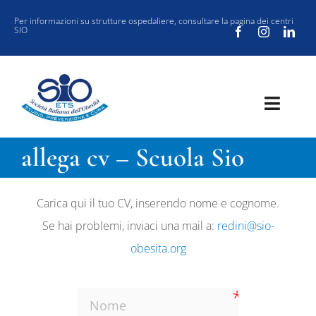
Salta
Per informazioni su strutture ospedaliere, consultare la
pagina dei centri
SIO
al
contenuto
Toggl
Navig
SOCIETÀ
allega cv – Scuola Sio
CLINICA
Carica qui il tuo CV, inserendo nome e cognome.
VUOI ISCRIVERTI ALLA SIO?
Se hai problemi, inviaci una mail a:
redini@sio-
SIO JOURNAL CLUB
obesita.org
NEW SIO
EVENTI