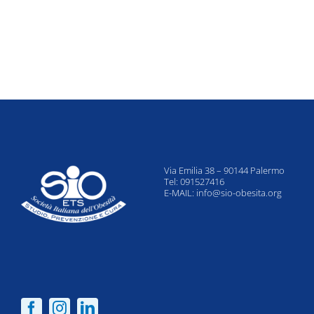
Via Emilia 38 – 90144 Palermo
Tel: 091527416
E-MAIL:
info@sio-obesita.org