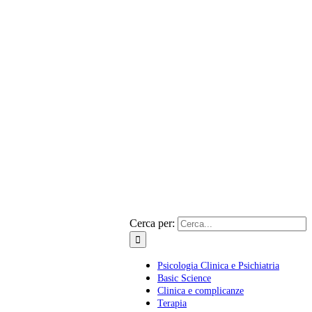
Cerca per:
Psicologia Clinica e Psichiatria
Basic Science
Clinica e complicanze
Terapia