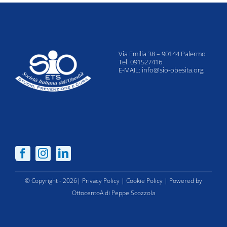
Via Emilia 38 – 90144 Palermo
Tel: 091527416
E-MAIL:
info@sio-obesita.org
© Copyright - 2026|
Privacy Policy
|
Cookie Policy
| Powered by
OttocentoA di Peppe Scozzola