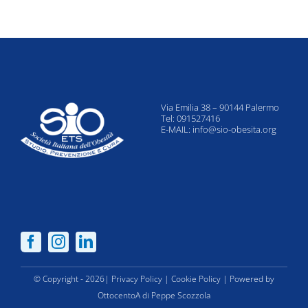
Via Emilia 38 – 90144 Palermo
Tel: 091527416
E-MAIL:
info@sio-obesita.org
© Copyright - 2026|
Privacy Policy
|
Cookie Policy
| Powered by
OttocentoA di Peppe Scozzola