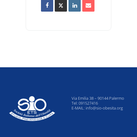
Via Emilia 38 – 90144 Palermo
Tel: 091527416
E-MAIL:
info@sio-obesita.org