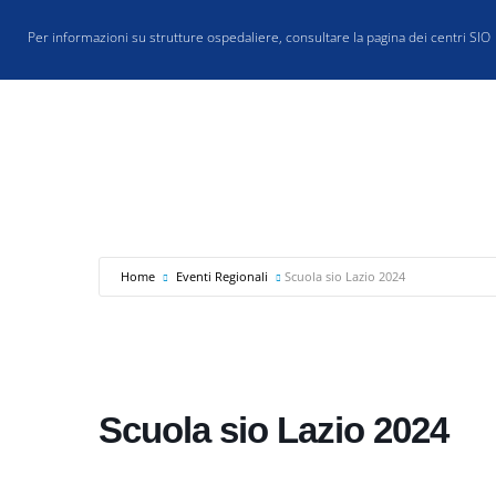
Salta
Per informazioni su strutture ospedaliere, consultare la
pagina dei centri SIO
al
contenuto
Home
Eventi Regionali
Scuola sio Lazio 2024
Scuola sio Lazio 2024