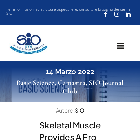
Salta
Per informazioni su strutture ospedaliere, consultare la
pagina dei centri
SIO
al
contenuto
Toggl
Navig
SOCIETÀ
14 Marzo 2022
CLINICA
Basic Science
,
Camastra
,
SIO Journal
Club
VUOI ISCRIVERTI ALLA SIO?
SIO JOURNAL CLUB
Autore :
SIO
NEW SIO
Skeletal Muscle
EVENTI
Provides A Pro-