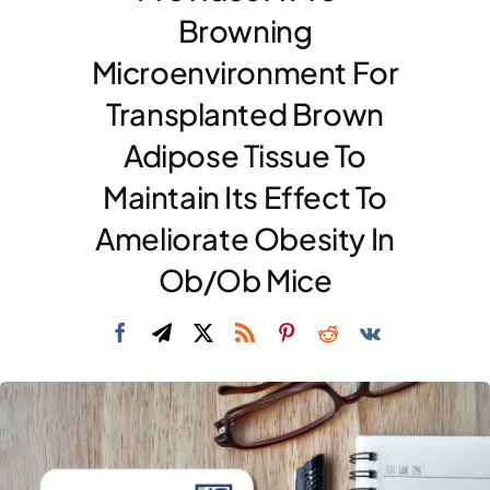
Browning
DIVULGAZIONE
Microenvironment For
RETE CENTRI
Transplanted Brown
AREA SOCI
Adipose Tissue To
CONTATTI
Maintain Its Effect To
Ameliorate Obesity In
Ob/ob Mice