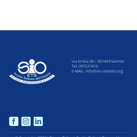
Via Emilia 38 – 90144 Palermo
Tel: 091527416
E-MAIL:
info@sio-obesita.org