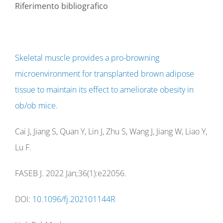
Riferimento bibliografico
Skeletal muscle provides a pro-browning
microenvironment for transplanted brown adipose
tissue to maintain its effect to ameliorate obesity in
ob/ob mice.
Cai J, Jiang S, Quan Y, Lin J, Zhu S, Wang J, Jiang W, Liao Y,
Lu F.
FASEB J. 2022 Jan;36(1):e22056.
DOI:
10.1096/fj.202101144R