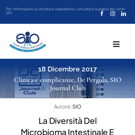
Salta
Per informazioni su strutture ospedaliere, consultare la
pagina dei centri
SIO
al
contenuto
Toggl
Navig
SOCIETÀ
18 Dicembre 2017
CLINICA
Clinica e complicanze
,
De Pergola
,
SIO
Journal Club
VUOI ISCRIVERTI ALLA SIO?
SIO JOURNAL CLUB
Autore :
SIO
NEW SIO
La Diversità Del
EVENTI
Microbioma Intestinale E