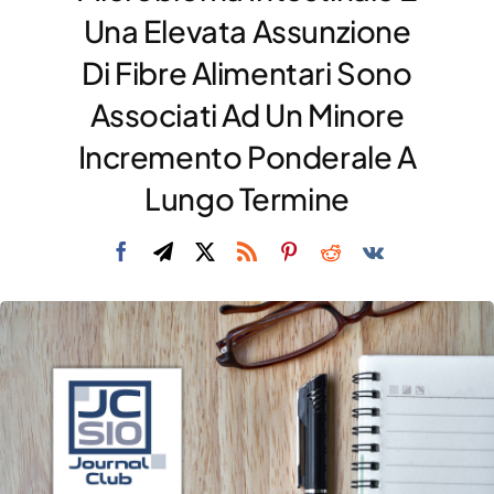
Una Elevata Assunzione
DIVULGAZIONE
Di Fibre Alimentari Sono
RETE CENTRI
Associati Ad Un Minore
AREA SOCI
Incremento Ponderale A
CONTATTI
Lungo Termine