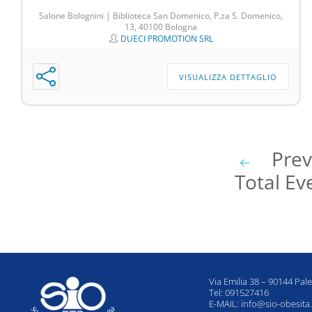
Salone Bolognini | Biblioteca San Domenico, P.za S. Domenico,
13, 40100 Bologna
DUECI PROMOTION SRL
VISUALIZZA DETTAGLIO
Prev
Total Ev
Via Emilia 38 – 90144 Pal
Tel: 091527416
E-MAIL:
info@sio-obesita