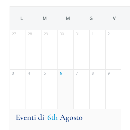
L
M
M
G
V
27
28
29
30
31
1
2
3
4
5
6
7
8
9
Eventi di
6th
Agosto