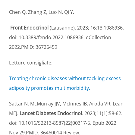
Chen Q, Zhang Z, Luo N, Qi Y.
Front Endocrinol
(Lausanne). 2023; 16;13:1086936.
doi: 10.3389/fendo.2022.1086936. eCollection
2022.PMID: 36726459
Letture consigliate:
Treating chronic diseases without tackling excess
adiposity promotes multimorbidity.
Sattar N, McMurray JJV, McInnes IB, Aroda VR, Lean
MEJ.
Lancet Diabetes Endocrinol
. 2023;11(1):58-62.
doi: 10.1016/S2213-8587(22)00317-5. Epub 2022
Nov 29.PMID: 36460014 Review.