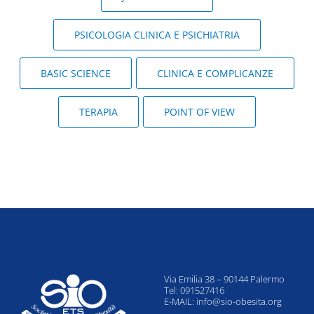
PSICOLOGIA CLINICA E PSICHIATRIA
BASIC SCIENCE
CLINICA E COMPLICANZE
TERAPIA
POINT OF VIEW
Via Emilia 38 – 90144 Palermo
Tel: 091527416
E-MAIL:
info@sio-obesita.org