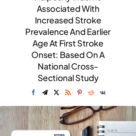
Associated With
DIVULGAZIONE
Increased Stroke
RETE CENTRI
Prevalence And Earlier
AREA SOCI
Age At First Stroke
CONTATTI
Onset: Based On A
National Cross-
Sectional Study