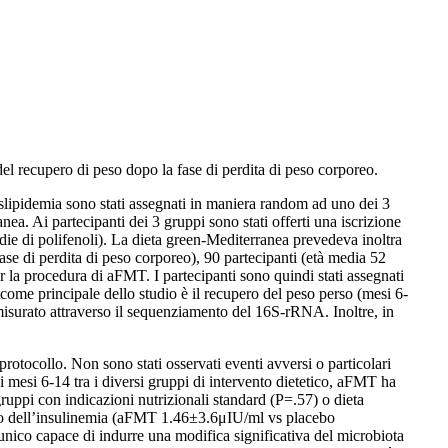
del recupero di peso dopo la fase di perdita di peso corporeo.
lipidemia sono stati assegnati in maniera random ad uno dei 3
nea. Ai partecipanti dei 3 gruppi sono stati offerti una iscrizione
die di polifenoli). La dieta green-Mediterranea prevedeva inoltra
se di perdita di peso corporeo), 90 partecipanti (età media 52
r la procedura di aFMT. I partecipanti sono quindi stati assegnati
come principale dello studio è il recupero del peso perso (mesi 6-
, misurato attraverso il sequenziamento del 16S-rRNA. Inoltre, in
tocollo. Non sono stati osservati eventi avversi o particolari
i mesi 6-14 tra i diversi gruppi di intervento dietetico, aFMT ha
uppi con indicazioni nutrizionali standard (P=.57) o dieta
nto dell’insulinemia (aFMT 1.46±3.6μIU/ml vs placebo
nico capace di indurre una modifica significativa del microbiota