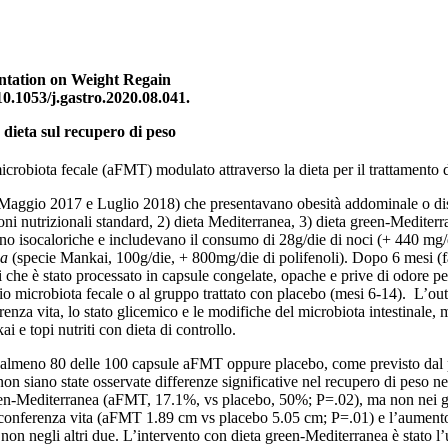
antation on Weight Regain
10.1053/j.gastro.2020.08.041.
 dieta sul recupero di peso
 microbiota fecale (aFMT) modulato attraverso la dieta per il trattamento 
a Maggio 2017 e Luglio 2018) che presentavano obesità addominale o dis
ioni nutrizionali standard, 2) dieta Mediterranea, 3) dieta green-Mediterra
rano isocaloriche e includevano il consumo di 28g/die di noci (+ 440 mg/
sa
(specie Mankai, 100g/die, + 800mg/die di polifenoli). Dopo 6 mesi (fa
 che è stato processato in capsule congelate, opache e prive di odore pe
io microbiota fecale o al gruppo trattato con placebo (mesi 6-14). L’out
erenza vita, lo stato glicemico e le modifiche del microbiota intestinale
i e topi nutriti con dieta di controllo.
 almeno 80 delle 100 capsule aFMT oppure placebo, come previsto dal pro
on siano state osservate differenze significative nel recupero di peso ne
reen-Mediterranea (aFMT, 17.1%, vs placebo, 50%; P=.02), ma non nei gr
circonferenza vita (aFMT 1.89 cm vs placebo 5.05 cm; P=.01) e l’aume
 negli altri due. L’intervento con dieta green-Mediterranea è stato l’u