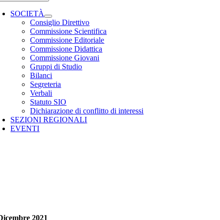
SOCIETÀ
Consiglio Direttivo
Commissione Scientifica
Commissione Editoriale
Commissione Didattica
Commissione Giovani
Gruppi di Studio
Bilanci
Segreteria
Verbali
Statuto SIO
Dichiarazione di conflitto di interessi
SEZIONI REGIONALI
EVENTI
Dicembre 2021