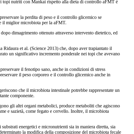
 topi nutriti con Mankai rispetto alla dieta di controllo aFMT è
preservare la perdita di peso e il controllo glicemico se
re il miglior microbiota per la aFMT.
 dopo dimagrimento ottenuto attraverso intervento dietetico, ed
da Ridaura et al. (Science 2013) che, dopo aver trapiantato il
misurato un significativo incremento ponderale nei topi che avevano
preservare il fenotipo sano, anche in condizioni di stress
 preservare il peso corporeo e il controllo glicemico anche in
ggeriscono che il microbiota intestinale potrebbe rappresentate un
ortante componente.
ugono gli altri organi metabolici, produce metaboliti che agiscono
ame e sazietà, come fegato e cervello. Inoltre, il microbiota
ubstrati energetici e micronutrienti sia in maniera diretta, sia
 ha determinato la modifica della composizione del microbiota fecale