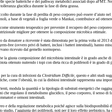
elle specie batteriche e dei pathway metabolici associati dopo aFMT. Nei
tolleranza glucidica durante la fase di dieta grassa.
colto durante la fase di perdita di peso corporeo può essere d’aiuto nel 
enoli, a base di vegetali a foglia verde o Mankai, contribuisce ad ottene
e come strumento terapeutico per prevenire il recupero del peso corporeo
 nutrizionale migliore per ottenere la composizione microbica ottimale.
ico da donatore a ricevente è stata dimostrata per la prima volta nl 2013 
germ-free (ovvero privi di batteri, inclusi i batteri intestinali), hanno 
 avevano ricevuto dal gemello normopeso.
che la giusta composizione del microbiota intestinale è in grado anche di 
obiota ottenuto nutrendo i topi con dieta ricca di polifenoli è in grado di
 per la cura di infezioni da
Clostridium Difficile,
questo e altri studi su
liche, come l’obesità, in cui la disbiosi intestinale rappresenta una imp
ienti, modula la quantità e la tipologia di substrati energetici che raggi
ani che regolano il metabolismo glucidico, il peso corporeo, il senso di f
ammatori e ormoni intestinali.
 e della regolazione metabolica poiché agisce sulla biodisponibilità di s
llo studio, l’aggiunta dei polifenoli, noti per il loro effetto prebiotico,