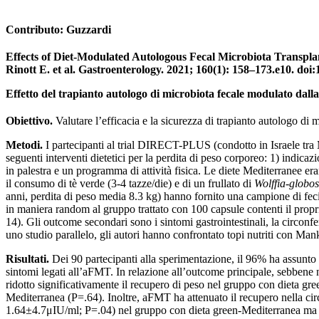
Contributo: Guzzardi
Effects of Diet-Modulated Autologous Fecal Microbiota Transpl
Rinott E. et al. Gastroenterology. 2021; 160(1): 158–173.e10. doi:
Effetto del trapianto autologo di microbiota fecale modulato dalla
Obiettivo.
Valutare l’efficacia e la sicurezza di trapianto autologo di
Metodi.
I partecipanti al trial DIRECT-PLUS (condotto in Israele tr
seguenti interventi dietetici per la perdita di peso corporeo: 1) indicaz
in palestra e un programma di attività fisica. Le diete Mediterranee e
il consumo di tè verde (3-4 tazze/die) e di un frullato di
Wolffia-globo
anni, perdita di peso media 8.3 kg) hanno fornito una campione di feci
in maniera random al gruppo trattato con 100 capsule contenti il propr
14). Gli outcome secondari sono i sintomi gastrointestinali, la circonf
uno studio parallelo, gli autori hanno confrontato topi nutriti con Manka
Risultati.
Dei 90 partecipanti alla sperimentazione, il 96% ha assunto
sintomi legati all’aFMT. In relazione all’outcome principale, sebbene n
ridotto significativamente il recupero di peso nel gruppo con dieta g
Mediterranea (P=.64). Inoltre, aFMT ha attenuato il recupero nella 
1.64±4.7μIU/ml; P=.04) nel gruppo con dieta green-Mediterranea ma non