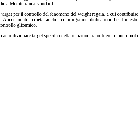
 dieta Mediterranea standard.
 target per il controllo del fenomeno del weight regain, a cui contribuisco
tà. Ancor più della dieta, anche la chirurgia metabolica modifica l’intest
 controllo glicemico.
 ad individuare target specifici della relazione tra nutrienti e microbiota