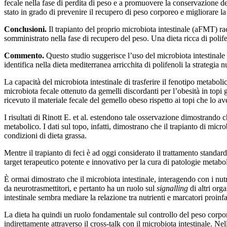
fecale nella fase di perdita di peso e a promuovere la conservazione d
stato in grado di prevenire il recupero di peso corporeo e migliorare la 
Conclusioni.
Il trapianto del proprio microbiota intestinale (aFMT) rac
somministrato nella fase di recupero del peso. Una dieta ricca di polif
Commento.
Questo studio suggerisce l’uso del microbiota intestinal
identifica nella dieta mediterranea arricchita di polifenoli la strategia
La capacità del microbiota intestinale di trasferire il fenotipo metabol
microbiota fecale ottenuto da gemelli discordanti per l’obesità in topi 
ricevuto il materiale fecale del gemello obeso rispetto ai topi che lo
I risultati di Rinott E. et al. estendono tale osservazione dimostrando 
metabolico. I dati sul topo, infatti, dimostrano che il trapianto di micr
condizioni di dieta grassa.
Mentre il trapianto di feci è ad oggi considerato il trattamento standard
target terapeutico potente e innovativo per la cura di patologie metabo
È ormai dimostrato che il microbiota intestinale, interagendo con i nutr
da neurotrasmettitori, e pertanto ha un ruolo sul
signalling
di altri org
intestinale sembra mediare la relazione tra nutrienti e marcatori proinf
La dieta ha quindi un ruolo fondamentale sul controllo del peso corporeo
indirettamente attraverso il cross-talk con il microbiota intestinale. Ne