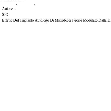
ic Science
,
Guzzardi
,
SIO Journal Club
Autore :
SIO
Effetto Del Trapianto Autologo Di Microbiota Fecale Modulato Dalla D