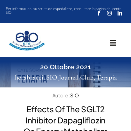
Salta
Per informazioni su strutture ospedaliere, consultare la
pagina dei centri
SIO
al
contenuto
Toggl
Navig
SOCIETÀ
20 Ottobre 2021
CLINICA
fierabracci
,
SIO Journal Club
,
Terapia
VUOI ISCRIVERTI ALLA SIO?
Autore :
SIO
SIO JOURNAL CLUB
Effects Of The SGLT2
NEW SIO
Inhibitor Dapagliflozin
EVENTI