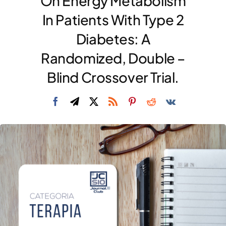
On Energy Metabolism
DIVULGAZIONE
In Patients With Type 2
Diabetes: A
RETE CENTRI
Randomized, Double –
AREA SOCI
Blind Crossover Trial.
CONTATTI