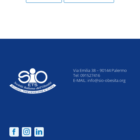
Via Emilia 38 – 90144 Palermo
Tel: 091527416
E-MAIL:
info@sio-obesita.org