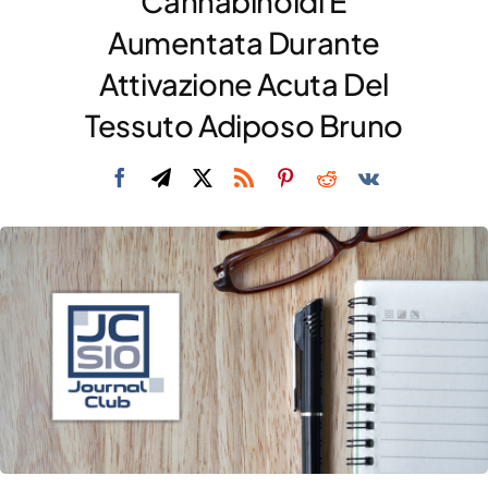
Cannabinoidi È
DIVULGAZIONE
Aumentata Durante
Attivazione Acuta Del
RETE CENTRI
Tessuto Adiposo Bruno
AREA SOCI
CONTATTI