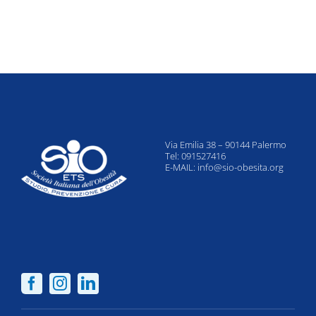
Via Emilia 38 – 90144 Palermo
Tel: 091527416
E-MAIL:
info@sio-obesita.org