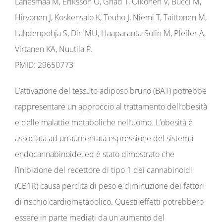
Lahesmaa M, Eriksson O, Gnad T, Oikonen V, Bucci M,
Hirvonen J, Koskensalo K, Teuho J, Niemi T, Taittonen M,
Lahdenpohja S, Din MU, Haaparanta-Solin M, Pfeifer A,
Virtanen KA, Nuutila P.
PMID: 29650773
L’attivazione del tessuto adiposo bruno (BAT) potrebbe
rappresentare un approccio al trattamento dell’obesità
e delle malattie metaboliche nell’uomo. L’obesità è
associata ad un’aumentata espressione del sistema
endocannabinoide, ed è stato dimostrato che
l’inibizione del recettore di tipo 1 dei cannabinoidi
(CB1R) causa perdita di peso e diminuzione dei fattori
di rischio cardiometabolico. Questi effetti potrebbero
essere in parte mediati da un aumento del