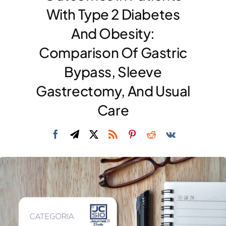
With Type 2 Diabetes
DIVULGAZIONE
And Obesity:
RETE CENTRI
Comparison Of Gastric
AREA SOCI
Bypass, Sleeve
CONTATTI
Gastrectomy, And Usual
Care