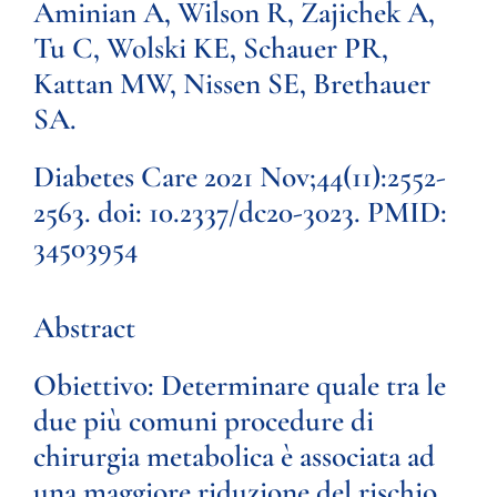
Aminian A, Wilson R, Zajichek A,
Tu C, Wolski KE, Schauer PR,
Kattan MW, Nissen SE, Brethauer
SA.
Diabetes Care 2021 Nov;44(11):2552-
2563. doi: 10.2337/dc20-3023. PMID:
34503954
Abstract
Obiettivo:
Determinare quale tra le
due più comuni procedure di
chirurgia metabolica è associata ad
una maggiore riduzione del rischio