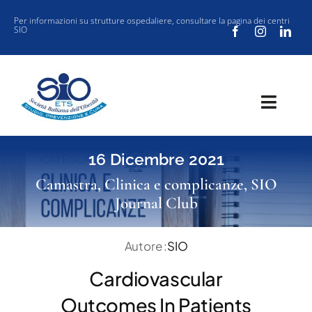
Salta
Per informazioni su strutture ospedaliere, consultare la
pagina dei centri
SIO
al
contenuto
Toggl
Navig
SOCIETÀ
16 Dicembre 2021
CLINICA
Camastra
,
Clinica e complicanze
,
SIO
Journal Club
VUOI ISCRIVERTI ALLA SIO?
SIO JOURNAL CLUB
Autore :
SIO
NEW SIO
Cardiovascular
EVENTI
Outcomes In Patients