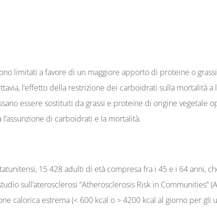
ono limitati a favore di un maggiore apporto di proteine o grassi
avia, l’effetto della restrizione dei carboidrati sulla mortalità
sano essere sostituiti da grassi e proteine ​​di origine vegetale 
 l’assunzione di carboidrati e la mortalità.
atunitensi, 15 428 adulti di età compresa fra i 45 e i 64 anni,
udio sull’aterosclerosi “Atherosclerosis Risk in Communities” (ARI
one calorica estrema (< 600 kcal o > 4200 kcal al giorno per gli 