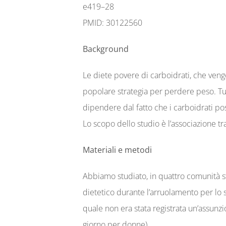
e419–28
PMID: 30122560
Background
Le diete povere di carboidrati, che veng
popolare strategia per perdere peso. Tutt
dipendere dal fatto che i carboidrati pos
Lo scopo dello studio è l’associazione tra
Materiali e metodi
Abbiamo studiato, in quattro comunità st
dietetico durante l’arruolamento per lo st
quale non era stata registrata un’assunzi
giorno per donne).