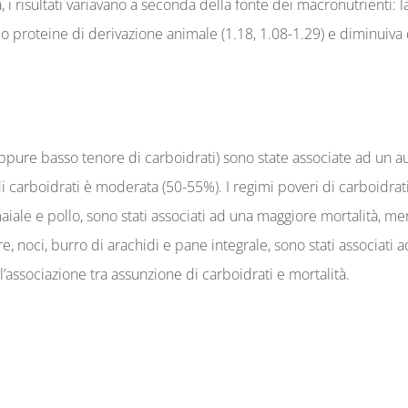
, i risultati variavano a seconda della fonte dei macronutrienti:
i o proteine ​​di derivazione animale (1.18, 1.08-1.29) e diminuiv
oppure basso tenore di carboidrati) sono state associate ad un au
carboidrati è moderata (50-55%). I regimi poveri di carboidrati 
ale e pollo, sono stati associati ad una maggiore mortalità, men
dure, noci, burro di arachidi e pane integrale, sono stati associa
 l’associazione tra assunzione di carboidrati e mortalità.