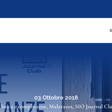
S
03 Ottobre 2018
linica e complicanze
,
Malavazos
,
SIO Journal Cl