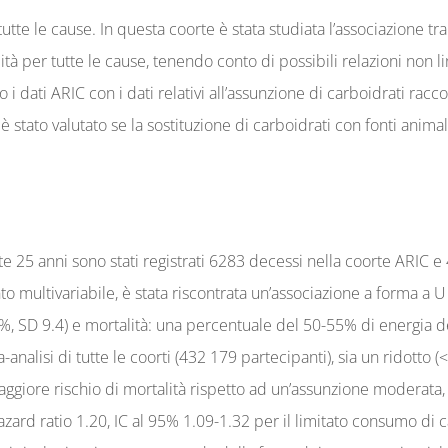
utte le cause. In questa coorte è stata studiata l’associazione tr
lità per tutte le cause, tenendo conto di possibili relazioni non l
dati ARIC con i dati relativi all’assunzione di carboidrati raccol
 è stato valutato se la sostituzione di carboidrati con fonti animal
5 anni sono stati registrati 6283 decessi nella coorte ARIC e 40 
 multivariabile, è stata riscontrata un’associazione a forma a U
, SD 9.4) e mortalità: una percentuale del 50-55% di energia der
a-analisi di tutte le coorti (432 179 partecipanti), sia un ridott
ggiore rischio di mortalità rispetto ad un’assunzione moderata,
ard ratio 1.20, IC al 95% 1.09-1.32 per il limitato consumo di ca