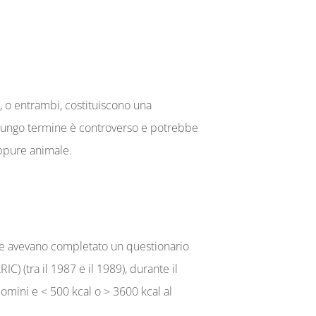
, o entrambi, costituiscono una
 a lungo termine è controverso e potrebbe
oppure animale.
 che avevano completato un questionario
C) (tra il 1987 e il 1989), durante il
uomini e < 500 kcal o > 3600 kcal al