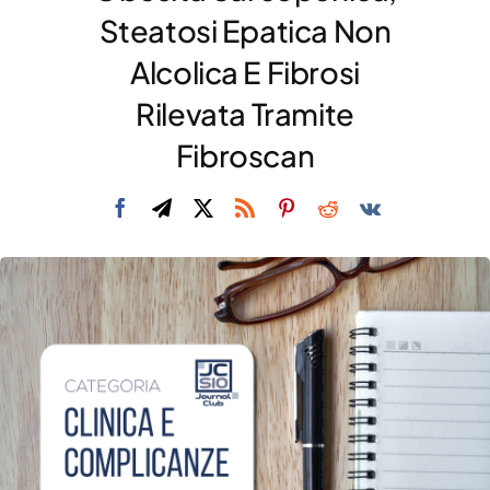
Steatosi Epatica Non
DIVULGAZIONE
Alcolica E Fibrosi
RETE CENTRI
Rilevata Tramite
AREA SOCI
Fibroscan
CONTATTI