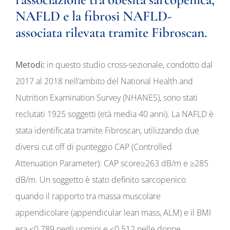
NAFLD e la fibrosi NAFLD-
associata rilevata tramite Fibroscan.
Metodi:
in questo studio cross-sezionale, condotto dal
2017 al 2018 nell’ambito del National Health and
Nutrition Examination Survey (NHANES), sono stati
reclutati 1925 soggetti (età media 40 anni). La NAFLD è
stata identificata tramite Fibroscan, utilizzando due
diversi cut off di punteggio CAP (Controlled
Attenuation Parameter): CAP score≥263 dB/m e ≥285
dB/m. Un soggetto è stato definito sarcopenico
quando il rapporto tra massa muscolare
appendicolare (appendicular lean mass, ALM) e il BMI
era <0.789 negli uomini e <0.512 nelle donne.