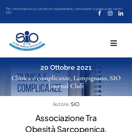
Salta
Per informazioni su strutture ospedaliere, consultare la
pagina dei centri
SIO
al
contenuto
Toggl
Navig
SOCIETÀ
20 Ottobre 2021
CLINICA
Clinica e complicanze
,
Lampignano
,
SIO
Journal Club
VUOI ISCRIVERTI ALLA SIO?
SIO JOURNAL CLUB
Autore :
SIO
NEW SIO
Associazione Tra
EVENTI
Obesità Sarcopenica,