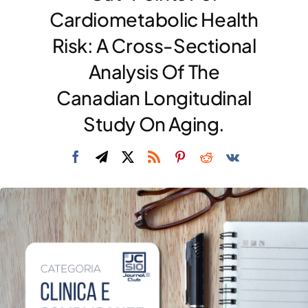
Cardiometabolic Health
DIVULGAZIONE
Risk: A Cross-Sectional
RETE CENTRI
Analysis Of The
AREA SOCI
Canadian Longitudinal
CONTATTI
Study On Aging.