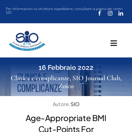
Salta
Per informazioni su strutture ospedaliere, consultare la
pagina dei centri
SIO
al
contenuto
Toggl
Navig
SOCIETÀ
16 Febbraio 2022
CLINICA
Clinica e complicanze
,
SIO Journal Club
,
Zoico
VUOI ISCRIVERTI ALLA SIO?
SIO JOURNAL CLUB
Autore :
SIO
NEW SIO
Age-Appropriate BMI
EVENTI
Cut-Points For