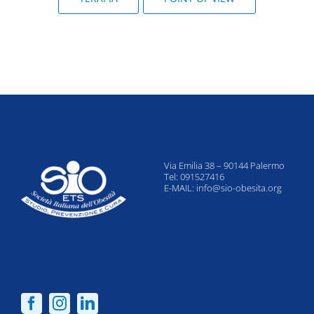
Via Emilia 38 – 90144 Palermo
Tel: 091527416
E-MAIL:
info@sio-obesita.org